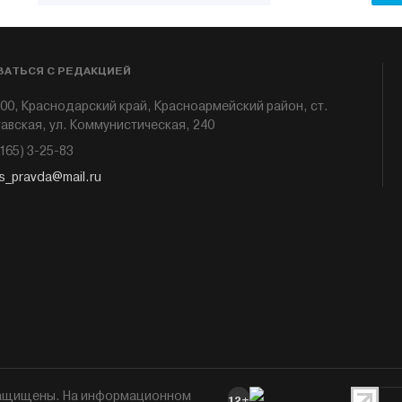
ЗАТЬСЯ С РЕДАКЦИЕЙ
00, Краснодарский край, Красноармейский район, ст.
авская, ул. Коммунистическая, 240
6165) 3-25-83
s_pravda@mail.ru
 защищены. На информационном
12+