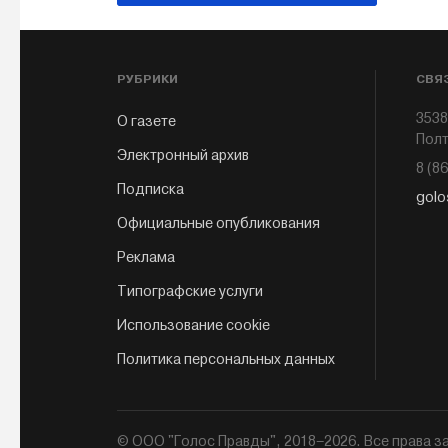
РУБРИКИ
СВЯ
3538
О газете
Полт
Электронный архив
8 (8
Подписка
golo
Официальные опубликования
Реклама
Типографские услуги
Использование cookie
Политика персональных данных
© ООО "Голос Правды", 2018–2026. Все права