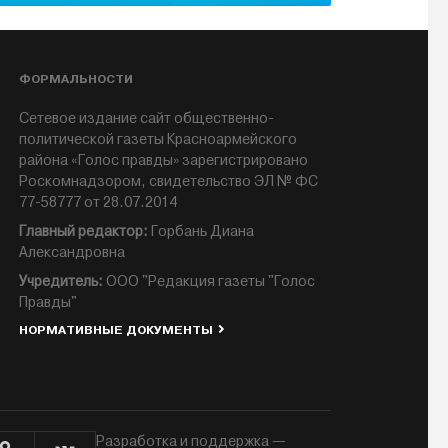
ФОРМАЛЬНОСТИ
Сетевое издание сайт общественно-
политической газеты Красноармейского
района «Голос правды» зарегистрировано
Роскомнадзором, свидетельство ЭЛ № ФС
77-58777 от 28.07.2014
Главный редактор:
Горбань Диана
Александровна
Учредитель:
ООО "Редакция газеты "Голос
Правды"
НОРМАТИВНЫЕ ДОКУМЕНТЫ
Разработка и поддержка —