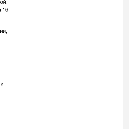
ой.
 16-
ии,
т
ии