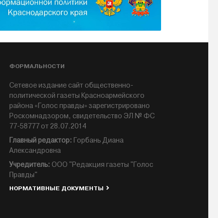
ФОРМАЛЬНОСТИ
Сетевое издание сайт общественно-
политической газеты Красноармейского
района «Голос правды» зарегистрировано
Роскомнадзором, свидетельство ЭЛ № ФС
77-58777 от 28.07.2014
Главный редактор:
Горбань Диана
Александровна
Учредитель:
ООО "Редакция газеты "Голос
Правды"
НОРМАТИВНЫЕ ДОКУМЕНТЫ