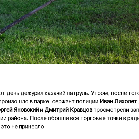
от день дежурил казачий патруль. Утром, после того
 произошло в парке, сержант полиции
Иван Лихолет
,
ргей Яновский
и
Дмитрий Кравцов
просмотрели зап
и района. После обошли все торговые точки в рад
 это не принесло.