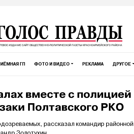
ИЁМНАЯ ГП
ФОТО И ВИДЕО
РЕКЛАМА
ДРУГОЕ
алах вместе с полицией
заки Полтавского РКО
подозреваемых, рассказал командир районной
сандр Золотухин