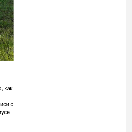
, как
иси с
иусе