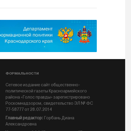
ФОРМАЛЬНОСТИ
Сетевое издание сайт общественно-
политической газеты Красноармейского
района «Голос правды» зарегистрировано
Роскомнадзором, свидетельство ЭЛ № ФС
77-58777 от 28.07.2014
Главный редактор:
Горбань Диана
Александровна