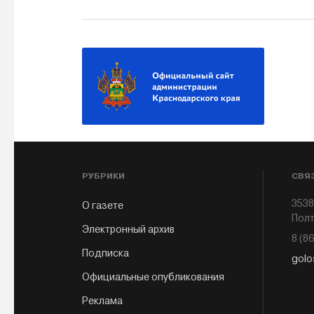
РУБРИКИ
СВЯ
3538
О газете
Полт
Электронный архив
8 (8
Подписка
golo
Официальные опубликования
Реклама