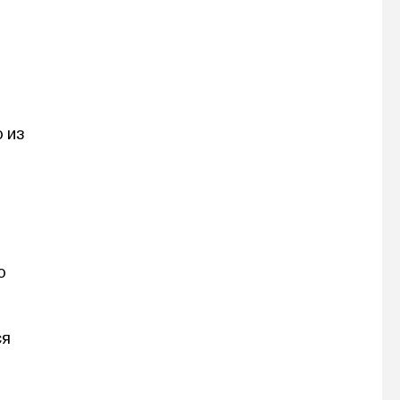
 из
о
ся