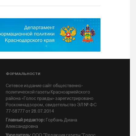
ФОРМАЛЬНОСТИ
Сетевое издание сайт общественно-
политической газеты Красноармейского
района «Голос правды» зарегистрировано
Роскомнадзором, свидетельство ЭЛ № ФС
77-58777 от 28.07.2014
Главный редактор:
Горбань Диана
Александровна
Учредитель:
ООО "Редакция газеты "Голос