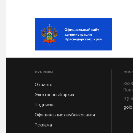
РУБРИКИ
СВЯ
3538
О газете
Полт
Электронный архив
8 (8
Подписка
golo
Официальные опубликования
Реклама