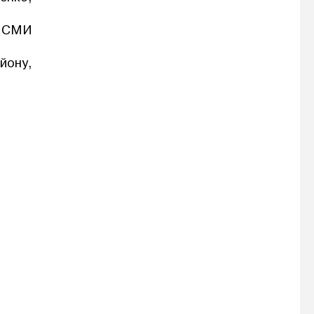
о СМИ
йону,