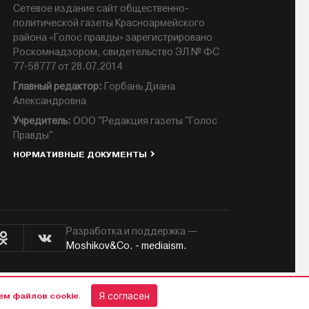
Сетевое издание сайт общественно-
политической газеты Красноармейского
района «Голос правды» зарегистрировано
Роскомнадзором, свидетельство ЭЛ № ФС
77-58777 от 28.07.2014
Главный редактор:
Горбань Диана
Александровна
Учредитель:
ООО "Редакция газеты "Голос
Правды"
НОРМАТИВНЫЕ ДОКУМЕНТЫ
Разработка и поддержка —
Moshikov&Co. - mediaism.
Я согласен
ем файлов cookie
.