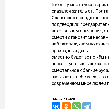
6 июня у моста через ерик
оказался житель ст. Полта
Славянского следственног
подтвердили предваритель
алкогольном опьянении, это
смерти становится несовме
неблагополучном по санит
прохладный день.
Уместно будет вот о чём 
нельзя купаться в реках, о
смертельное обаяние русал
зазывают к себе всех, кто 
современном мире людей гу
ПОДЕЛИТЬСЯ: