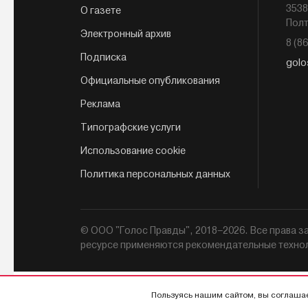
3538
О газете
Полт
Электронный архив
8 (8
Подписка
golo
Официальные опубликования
Реклама
Типографские услуги
Использование cookie
Политика персональных данных
© ООО "Голос Правды", 2018–2026. Все права
ресурсе применяются рекомендательные техно
Пользуясь нашим сайтом, вы соглаша