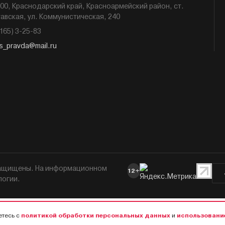
00, Краснодарский край, Красноармейский район, ст.
авская, ул. Коммунистическая, 240
6165) 3-25-83
s_pravda@mail.ru
 защищены. На информационном
12+
логии.
етесь с
политикой обработки персональных данных
и
использовани