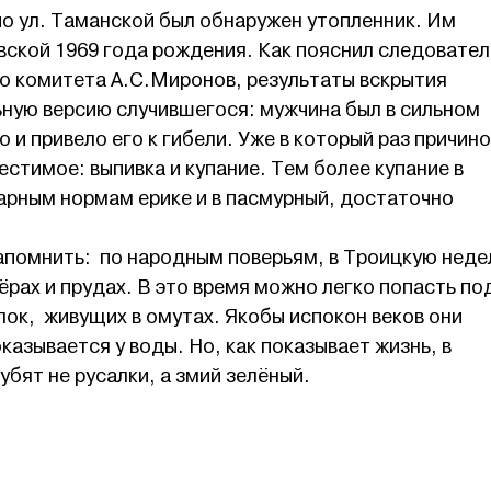
 по ул. Таманской был обнаружен утопленник. Им
вской 1969 года рождения. Как пояснил следовател
о комитета А.С.Миронов, результаты вскрытия
ную версию случившегося: мужчина был в сильном
 и привело его к гибели. Уже в который раз причин
стимое: выпивка и купание. Тем более купание в
арным нормам ерике и в пасмурный, достаточно
напомнить: по народным поверьям, в Троицкую нед
зёрах и прудах. В это время можно легко попасть по
ок, живущих в омутах. Якобы испокон веков они
оказывается у воды. Но, как показывает жизнь, в
бят не русалки, а змий зелёный.