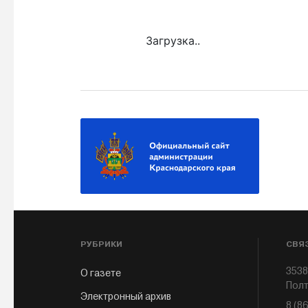
Загрузка..
РУБРИКИ
СВЯ
3538
О газете
Полт
Электронный архив
8 (8