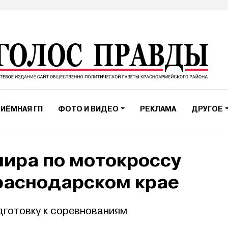
ИЁМНАЯ ГП
ФОТО И ВИДЕО
РЕКЛАМА
ДРУГОЕ
ира по мотокроссу
раснодарском крае
дготовку к соревнованиям