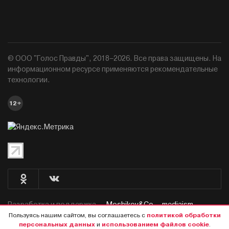
© ООО "Голос Правды", 2018–2026. Все права защищены. На
информационном ресурсе применяются рекомендательные
технологии.
12+
Разработка и поддержка —
Moshikov&Co. - mediaism.
Пользуясь нашим сайтом, вы соглашаетесь с
политикой обработки
персональных данных
и
использованием файлов cookie
.