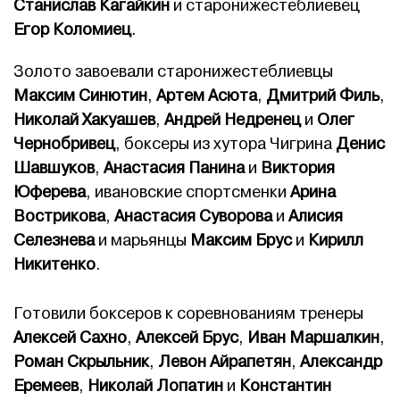
Станислав Кагайкин
и старонижестеблиевец
Егор Коломиец
.
Золото завоевали старонижестеблиевцы
Максим Синютин
,
Артем Асюта
,
Дмитрий Филь
,
Николай Хакуашев
,
Андрей Недренец
и
Олег
Чернобривец
, боксеры из хутора Чигрина
Денис
Шавшуков
,
Анастасия Панина
и
Виктория
Юферева
, ивановские спортсменки
Арина
Вострикова
,
Анастасия Суворова
и
Алисия
Селезнева
и марьянцы
Максим Брус
и
Кирилл
Никитенко
.
Готовили боксеров к соревнованиям тренеры
Алексей Сахно
,
Алексей Брус
,
Иван Маршалкин
,
Роман Скрыльник
,
Левон Айрапетян
,
Александр
Еремеев
,
Николай Лопатин
и
Константин