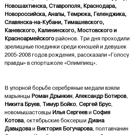
Новошахтинска, Ставрополя, Краснодара,
Новороссийска, Анапы, Темрюка, Геленджика,
Славянска-на-Кубани, Тимашевского,
Каневского, Калининского, Мостовского и
Красноармейского
районов. Три дня проходили
зрелищные поединки среди юношей и девушек
2005-2008 годов рождения, рассказали «Голосу
правды» в спортшколе «Олимпиец».
В упорной борьбе серебряные медали взяли
марьянцы
Роман Дрынкин
,
Александр Ботиров
,
Никита Бруев
,
Тимур Бойко
,
Сергей Брус
,
новомышастовцы
Илья Сергеев
и
София
Котова
, октябрьские боксерши
Диана
Давыдова
и
Виктория Богучарова
, полтавчанин