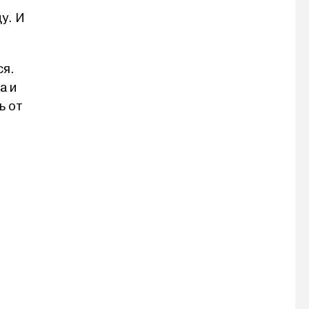
у. И
ся.
а и
ь от