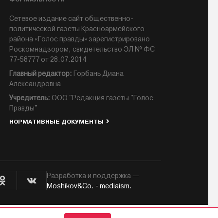
Сетевое издание сайт общественно-
политической газеты Красноармейского
района «Голос правды» зарегистрировано
Роскомнадзором, свидетельство ЭЛ № ФС
77-58777 от 28.07.2014
Главный редактор:
Горбань Диана
Александровна
Учредитель:
ООО "Редакция газеты "Голос
Правды"
НОРМАТИВНЫЕ ДОКУМЕНТЫ
Разработка и поддержка —
Moshikov&Co. - mediaism.