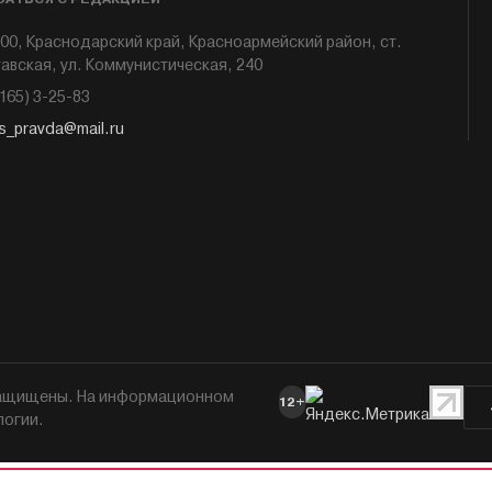
00, Краснодарский край, Красноармейский район, ст.
авская, ул. Коммунистическая, 240
6165) 3-25-83
s_pravda@mail.ru
 защищены. На информационном
12+
логии.