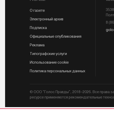
3538
О газете
Полт
Электронный архив
8 (8
Подписка
golo
Официальные опубликования
Реклама
Типографские услуги
Использование cookie
Политика персональных данных
© ООО "Голос Правды", 2018–2026. Все права
ресурсе применяются рекомендательные техно