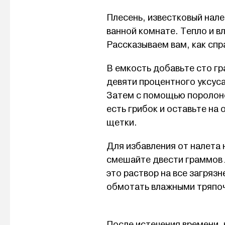
Плесень, известковый нале
ванной комнате. Тепло и в
Рассказываем вам, как спр
В емкость добавьте сто г
девяти процентного уксус
Затем с помощью поролонов
есть грибок и оставьте на
щетки.
Для избавления от налета 
смешайте двести граммов 
это раствор на все загряз
обмотать влажными тряпоч
После истечения времени,