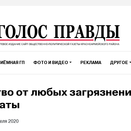
ИЁМНАЯ ГП
ФОТО И ВИДЕО
РЕКЛАМА
ДРУГОЕ
во от любых загрязнен
наты
еля 2020