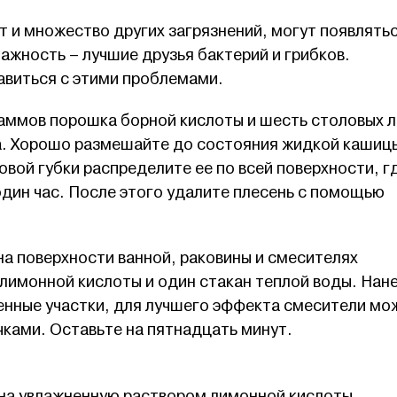
т и множество других загрязнений, могут появлятьс
лажность – лучшие друзья бактерий и грибков.
авиться с этими проблемами.
раммов порошка борной кислоты и шесть столовых 
а. Хорошо размешайте до состояния жидкой кашиц
ой губки распределите ее по всей поверхности, г
 один час. После этого удалите плесень с помощью
на поверхности ванной, раковины и смесителях
лимонной кислоты и один стакан теплой воды. Нан
ненные участки, для лучшего эффекта смесители мо
ками. Оставьте на пятнадцать минут.
 на увлажненную раствором лимонной кислоты