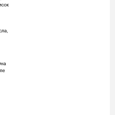
исок
сла,
Она
ле