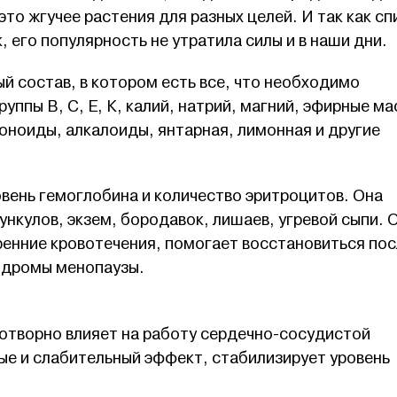
то жгучее растения для разных целей. И так как сп
, его популярность не утратила силы и в наши дни.
й состав, в котором есть все, что необходимо
уппы В, С, Е, К, калий, натрий, магний, эфирные ма
оноиды, алкалоиды, янтарная, лимонная и другие
вень гемоглобина и количество эритроцитов. Она
ункулов, экзем, бородавок, лишаев, угревой сыпи. 
ренние кровотечения, помогает восстановиться пос
индромы менопаузы.
готворно влияет на работу сердечно-сосудистой
ые и слабительный эффект, стабилизирует уровень