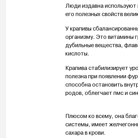
Люди издавна используют э
его полезных свойств велик
У крапивы сбалансированны
организму. Это витамины гр
дубильные вещества, флав
кислоты.
Крапива стабилизирует уро
полезна при появлении фур
способна остановить внут
родов, облегчает пмс и с
Плюсом ко всему, она бла
системы, имеет желчегонн
сахара в крови.