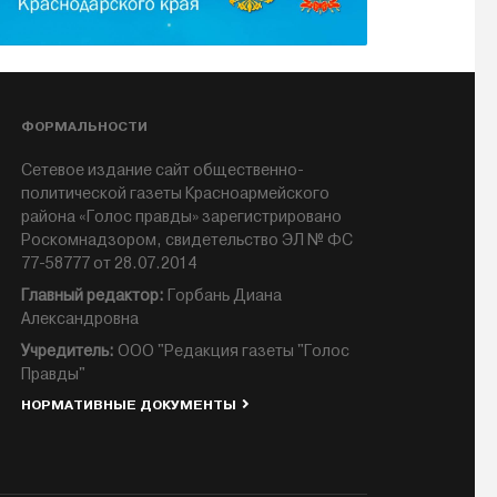
ФОРМАЛЬНОСТИ
Сетевое издание сайт общественно-
политической газеты Красноармейского
района «Голос правды» зарегистрировано
Роскомнадзором, свидетельство ЭЛ № ФС
77-58777 от 28.07.2014
Главный редактор:
Горбань Диана
Александровна
Учредитель:
ООО "Редакция газеты "Голос
Правды"
НОРМАТИВНЫЕ ДОКУМЕНТЫ