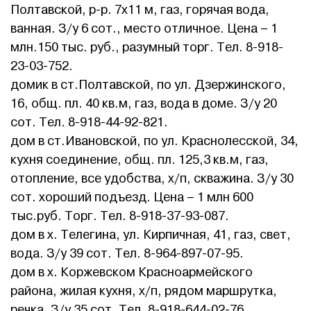
Полтавской, р-р. 7х11 м, газ, горячая вода,
ванная. З/у 6 сот., место отличное. Цена – 1
млн.150 тыс. руб., разумный торг. Тел. 8-918-
23-03-752.
домик в ст.Полтавской, по ул. Дзержинского,
16, общ. пл. 40 кв.м, газ, вода в доме. З/у 20
сот. Тел. 8-918-44-92-821.
дом в ст.Ивановской, по ул. Краснолесской, 34,
кухня соединение, общ. пл. 125,3 кв.м, газ,
отопление, все удобства, х/п, скважина. З/у 30
сот. хороший подъезд. Цена – 1 млн 600
тыс.руб. Торг. Тел. 8-918-37-93-087.
дом в х. Телегина, ул. Кирпичная, 41, газ, свет,
вода. З/у 39 сот. Тел. 8-964-897-07-95.
дом в х. Коржевском Красноармейского
района, жилая кухня, х/п, рядом маршрутка,
речка. З/у 35 сот. Тел. 8-918-644-02-76.