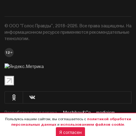
© ООО "Голос Правды", 2018–2026. Все права защищены. На
информационном ресурсе применяются рекомендательные
технологии.
12+
Разработка и поддержка —
Moshikov&Co. - mediaism.
Пользуясь нашим сайтом, вы соглашаетесь с
политикой обработки
персональных данных
и
использованием файлов cookie
.
Я согласен