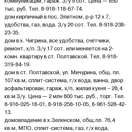
коммуникации, гараж. З/у 9 сот. Цена — 850
тыс. руб. Тел. 8-918-118-67-74.
дом кирпичный в пос. Элитном, р-р 12 х 7,
удобства, газ, вода. З/у 20 сот. Тел. 8-918-238-
23-35.
дом в х. Чигрина, все удобства, счётчики,
ремонт, х/п. З/у 17 сот. или меняется на 2-
комн. квартиру в ст. Полтавской. Тел. 8-918-
319-84-19.
дом в ст. Полтавской, ул. Мичурина, общ. пл.
107 кв.м, сплит-система, г/х вода, ванна, двор
асфальтирован, гараж, х/п, жилая кухня – 28,4
кв.м З/у. Цена — 2 млн 800 тыс. руб., торг. Тел.
8-916-025-18-01, 8-918-258-10-05, 8-961-528-42-
13.
домовладение в х.Зеленском, общ.пл. 76,4
кв.м, МПО, сплит-система, газ, г/х вода,