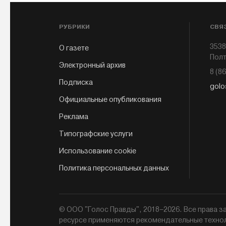
РУБРИКИ
СВЯ
3538
О газете
Полт
Электронный архив
8 (8
Подписка
golo
Официальные опубликования
Реклама
Типографские услуги
Использование cookie
Политика персональных данных
© ООО "Голос Правды", 2018–2026. Все права
ресурсе применяются рекомендательные техно