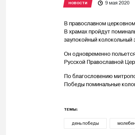
9 мая 2020
НОВОСТИ
В православном церковном
В храмах пройдут поминал
заупокойный колокольный 
Он одновременно польется
Русской Православной Церк
По благословению митропо
Победы поминальные колоко
ТЕМЫ:
день победы
молебе