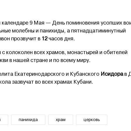
 календаре 9 Мая — День поминовения усопших во
ьные молебны и панихиды, а пятнадцатиминутный
звон прозвучит в
12
часов дня.
 с колоколен всех храмов, монастырей и обителей
ви в нашей стране и по всему миру.
лита Екатеринодарского и Кубанского
Исидора
в 
ла зазвучат во всех храмах Кубани.
н
панихида
храм
церковь