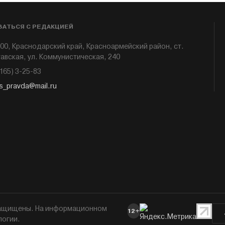
ЗАТЬСЯ С РЕДАКЦИЕЙ
00, Краснодарский край, Красноармейский район, ст.
авская, ул. Коммунистическая, 240
6165) 3-25-83
s_pravda@mail.ru
 защищены. На информационном
12+
логии.