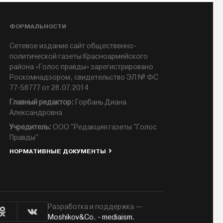
ФОРМАЛЬНОСТИ
Сетевое издание сайт общественно-
политической газеты Красноармейского
района «Голос правды» зарегистрировано
Роскомнадзором, свидетельство ЭЛ № ФС
77-58777 от 28.07.2014
Главный редактор:
Горбань Диана
Александровна
Учредитель:
ООО "Редакция газеты "Голос
Правды"
НОРМАТИВНЫЕ ДОКУМЕНТЫ
Разработка и поддержка —
Moshikov&Co. - mediaism.