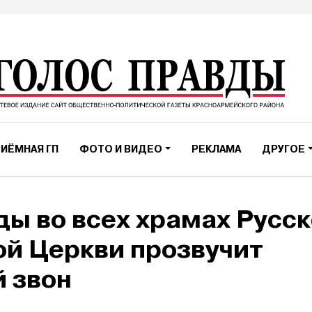
ИЁМНАЯ ГП
ФОТО И ВИДЕО
РЕКЛАМА
ДРУГОЕ
ды во всех храмах Русс
й Церкви прозвучит
 звон