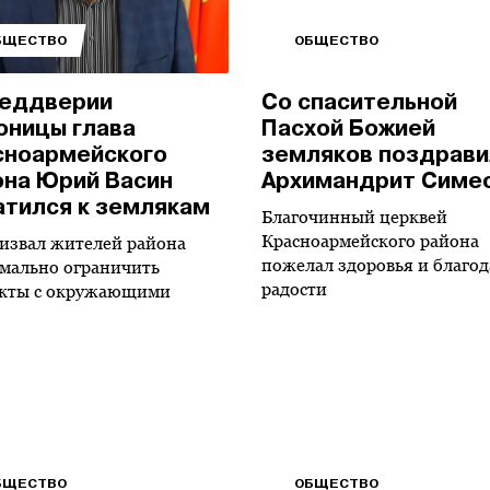
БЩЕСТВО
ОБЩЕСТВО
реддверии
Со спасительной
оницы глава
Пасхой Божией
сноармейского
земляков поздрави
она Юрий Васин
Архимандрит Симе
атился к землякам
Благочинный церквей
Красноармейского района
извал жителей района
пожелал здоровья и благо
мально ограничить
радости
кты с окружающими
БЩЕСТВО
ОБЩЕСТВО