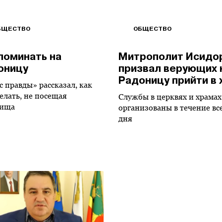
БЩЕСТВО
ОБЩЕСТВО
поминать на
Митрополит Исидо
оницу
призвал верующих 
Радоницу прийти в 
с правды» рассказал, как
делать, не посещая
Службы в церквях и храмах
бища
организованы в течение вс
дня