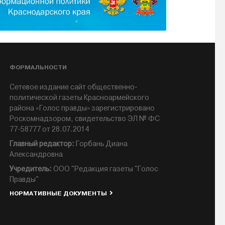
ФОРМАЛЬНОСТИ
Сетевое издание сайт общественно-
политической газеты Красноармейского
района «Голос правды» зарегистрировано
Роскомнадзором, свидетельство ЭЛ № ФС
77-58777 от 28.07.2014
Главный редактор:
Горбань Диана
Александровна
Учредитель:
ООО "Редакция газеты "Голос
Правды"
НОРМАТИВНЫЕ ДОКУМЕНТЫ