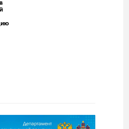
в
й
дию