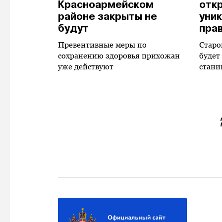
Красноармейском
отк
районе закрыты не
уни
будут
пра
Превентивные меры по
Старо
сохранению здоровья прихожан
будет
уже действуют
стани