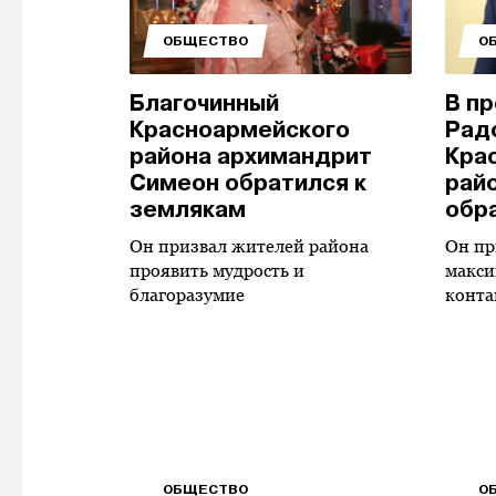
ОБЩЕСТВО
О
Благочинный
В п
Красноармейского
Рад
района архимандрит
Кра
Симеон обратился к
рай
землякам
обр
Он призвал жителей района
Он пр
проявить мудрость и
макси
благоразумие
конта
ОБЩЕСТВО
О