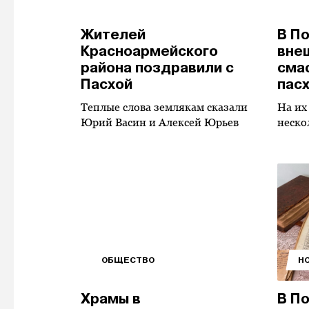
Жителей
В П
Красноармейского
вне
района поздравили с
сма
Пасхой
пас
Теплые слова землякам сказали
На их
Юрий Васин и Алексей Юрьев
неско
ОБЩЕСТВО
Н
Храмы в
В П