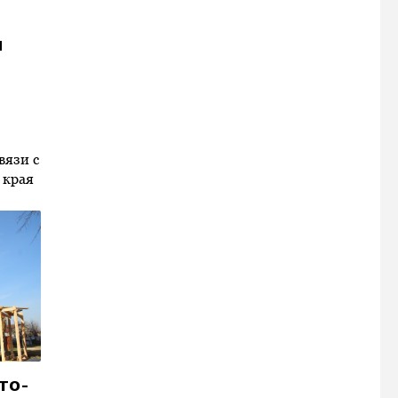
м
вязи с
 края
то-