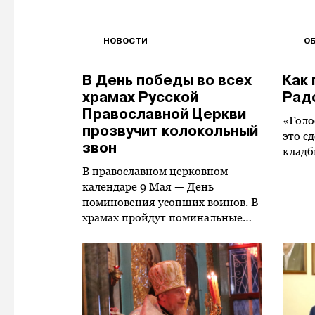
НОВОСТИ
О
В День победы во всех
Как 
храмах Русской
Рад
Православной Церкви
«Голо
прозвучит колокольный
это с
звон
клад
В православном церковном
календаре 9 Мая — День
поминовения усопших воинов. В
храмах пройдут поминальные…