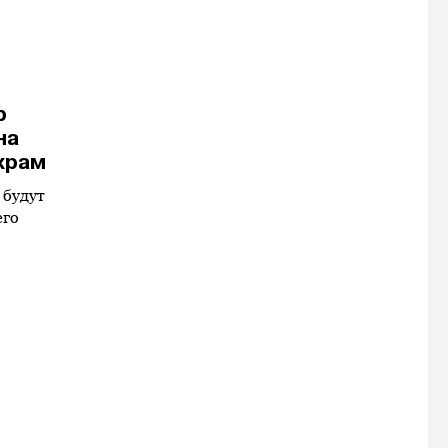
р
на
храм
 будут
его