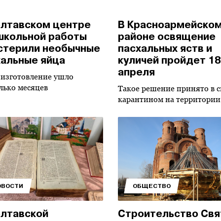
олтавском центре
В Красноармейско
школьной работы
районе освящение
стерили необычные
пасхальных яств и
хальные яйца
куличей пройдет 18
апреля
 изготовление ушло
лько месяцев
Такое решение принято в с
карантином на территории
ОВОСТИ
ОБЩЕСТВО
олтавской
Строительство Свя