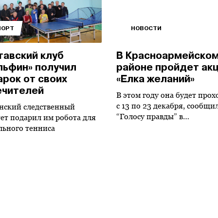
ПОРТ
НОВОСТИ
тавский клуб
В Красноармейско
льфин» получил
районе пройдет ак
рок от своих
«Елка желаний»
ечителей
В этом году она будет прох
с 13 по 23 декабря, сообщи
нский следственный
“Голосу правды” в…
ет подарил им робота для
льного тенниса