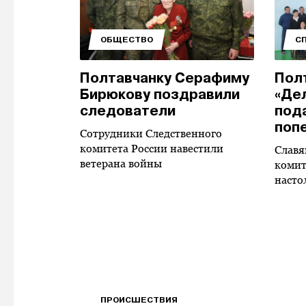
ОБЩЕСТВО
С
Полтавчанку Серафиму
Пол
Бирюкову поздравили
«Де
следователи
пода
поп
Сотрудники Следственного
комитета России навестили
Славя
ветерана войны
комит
насто
ПРОИСШЕСТВИЯ