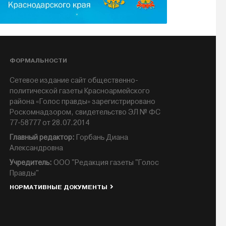
ФОРМАЛЬНОСТИ
Сетевое издание сайт общественно-
политической газеты Красноармейского
района «Голос правды» зарегистрировано
Роскомнадзором, свидетельство ЭЛ № ФС
77-58777 от 28.07.2014
Главный редактор:
Горбань Диана
Александровна
Учредитель:
ООО "Редакция газеты "Голос
Правды"
НОРМАТИВНЫЕ ДОКУМЕНТЫ