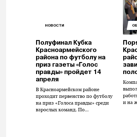
НОВОСТИ
О
Полуфинал Кубка
Пор
Красноармейского
Кра
района по футболу на
рай
приз газеты «Голос
зав
правды» пройдет 14
пол
апреля
Компа
выпол
В Красноармейском районе
работ
проходит первенство по футболу
и на 
на приз «Голоса правды» среди
взрослых команд. По…