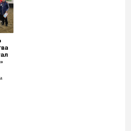
о
тва
тал
»
а