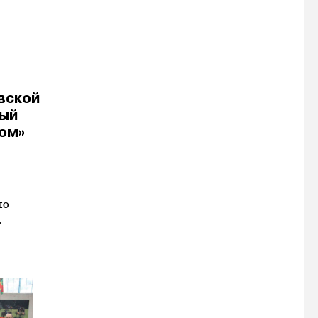
вской
ный
ом»
по
…