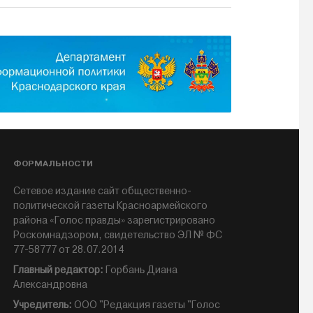
ФОРМАЛЬНОСТИ
Сетевое издание сайт общественно-
политической газеты Красноармейского
района «Голос правды» зарегистрировано
Роскомнадзором, свидетельство ЭЛ № ФС
77-58777 от 28.07.2014
Главный редактор:
Горбань Диана
Александровна
Учредитель:
ООО "Редакция газеты "Голос