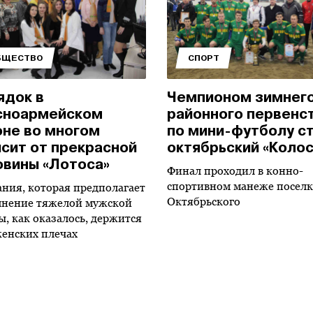
БЩЕСТВО
СПОРТ
ядок в
Чемпионом зимнег
сноармейском
районного первенс
оне во многом
по мини-футболу с
исит от прекрасной
октябрьский «Колос
овины «Лотоса»
Финал проходил в конно-
спортивном манеже поселк
ния, которая предполагает
Октябрьского
нение тяжелой мужской
ы, как оказалось, держится
женских плечах