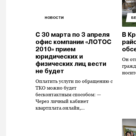
НОВОСТИ
Б
С 30 марта по 3 апреля
В К
офис компании «ЛОТОС
рай
2010» прием
обс
юридических и
Он от
физических лиц вести
гражд
не будет
носит
Оплатить услуги по обращению с
ТКО можно будет
бесконтактным способом: —
Через личный кабинет
квартплата.онлайн,…