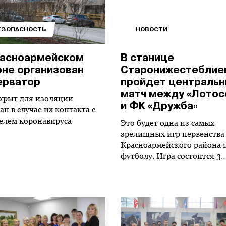
ЕЗОПАСНОСТЬ
НОВОСТИ
расноармейском
В станице
оне организован
Старонижестеблие
ерватор
пройдет централь
матч между «Лотос
крыт для изоляции
и ФК «Дружба»
ан в случае их контакта с
елем коронавируса
Это будет одна из самых
зрелищных игр первенства
Красноармейского района 
футболу. Игра состоится 3