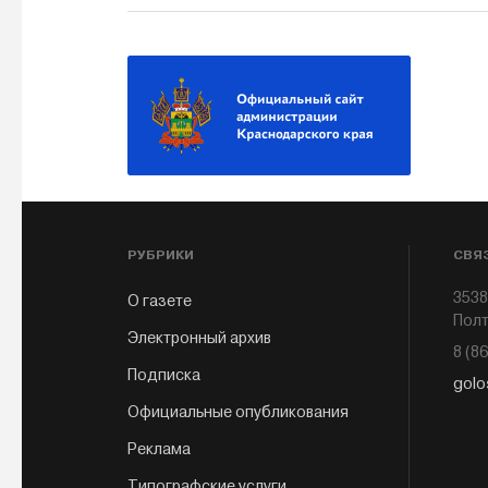
РУБРИКИ
СВЯ
3538
О газете
Полт
Электронный архив
8 (8
Подписка
golo
Официальные опубликования
Реклама
Типографские услуги