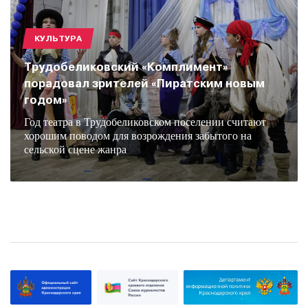
КУЛЬТУРА
Трудобеликовский «Комплимент»
порадовал зрителей «Пиратским новым
годом»
Год театра в Трудобеликовском поселении считают
хорошим поводом для возрождения забытого на
сельской сцене жанра