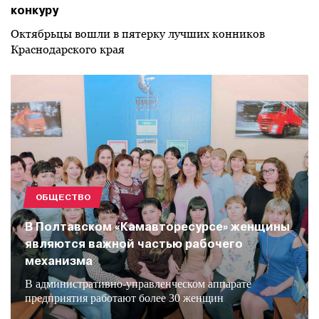
конкуру
Октябрьцы вошли в пятерку лучших конников
Краснодарского края
ОБЩЕСТВО
В Полтавском «Камавторесурсе» женщины
являются важной частью рабочего
механизма
В административно-управленческом аппарате
предприятия работают более 30 женщин